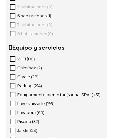
5 habitaciones
(
0
)
6 habitaciones
(
1
)
7 habitaciones
(
0
)
8 habitaciones
(
0
)
Equipo y servicios
WIFI
(
88
)
Chiminea
(
2
)
Garaje
(
28
)
Parking
(
214
)
Equipamiento bienestar (sauna, SPA...)
(
31
)
Lave-vaisselle
(
199
)
Lavadora
(
60
)
Piscina
(
32
)
Jardin
(
23
)