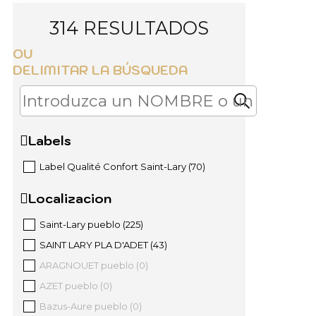
314
RESULTADOS
OU
DELIMITAR LA BÚSQUEDA
Labels
Label Qualité Confort Saint-Lary
(
70
)
Localizacion
Saint-Lary pueblo
(
225
)
SAINT LARY PLA D'ADET
(
43
)
ARAGNOUET pueblo
(
0
)
AZET pueblo
(
0
)
Bazus-Aure pueblo
(
0
)