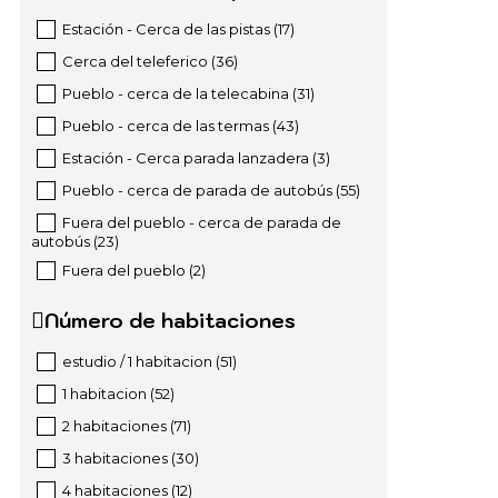
Estación - Cerca de las pistas
(
17
)
Cerca del teleferico
(
36
)
Pueblo - cerca de la telecabina
(
31
)
Pueblo - cerca de las termas
(
43
)
Estación - Cerca parada lanzadera
(
3
)
Pueblo - cerca de parada de autobús
(
55
)
Fuera del pueblo - cerca de parada de
autobús
(
23
)
Fuera del pueblo
(
2
)
Número de habitaciones
estudio / 1 habitacion
(
51
)
1 habitacion
(
52
)
2 habitaciones
(
71
)
3 habitaciones
(
30
)
4 habitaciones
(
12
)