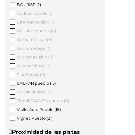
BOURISP
(
2
)
Cadéac pueblo
(
0
)
Estensan pueblo
(
0
)
GOUAUX pueblo
(
0
)
Grézian Village
(
0
)
Guchan village
(
0
)
Guchen pueblo
(
0
)
Lancon Village
(
0
)
Piau Engaly
(
0
)
SAILHAN pueblo
(
15
)
Soulan pueblo
(
0
)
TRAMEZAIGUES pueblo
(
0
)
Vielle-Aure Pueblo
(
18
)
Vignec Pueblo
(
21
)
Proximidad de las pistas