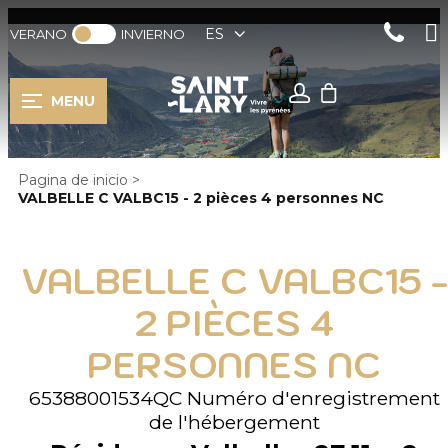
ES
VERANO
INVIERNO
MENU
Pagina de inicio
>
VALBELLE C VALBC15 - 2 pièces 4 personnes NC
VALBELLE C VALBC15 -
2 PIÈCES 4
PERSONNES NC
65388001534QC
Numéro d'enregistrement
de l'hébergement