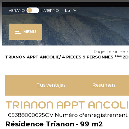
ES
VERANO
INVIERNO
MENU
Pagina de inicio
>
TRIANON APPT ANCOLIE/ 4 PIECES 9 PERSONNES **** 2D
Tus ventajas
Resumen
TRIANON APPT ANCOLIE
65388000625OV
Numéro d'enregistrement 
Résidence Trianon
99
m2