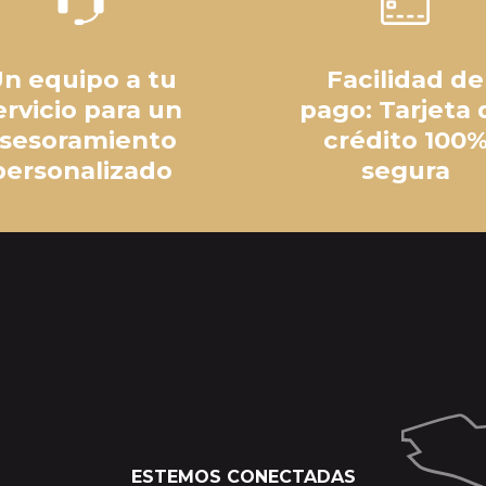
n equipo a tu
Facilidad de
ervicio para un
pago: Tarjeta 
sesoramiento
crédito 100
personalizado
segura
ESTEMOS CONECTADAS