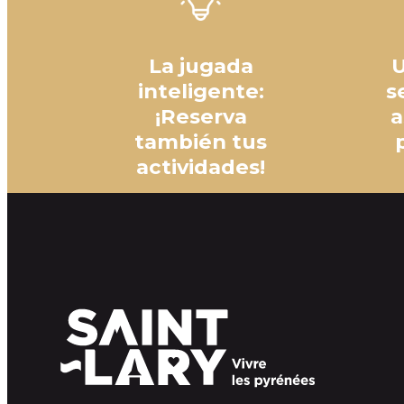
La jugada
U
inteligente:
s
¡Reserva
a
también tus
actividades!