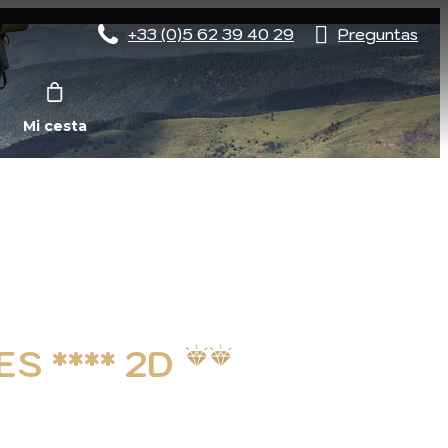
+33 (0)5 62 39 40 29
Preguntas
Mi cesta
S **** 2D