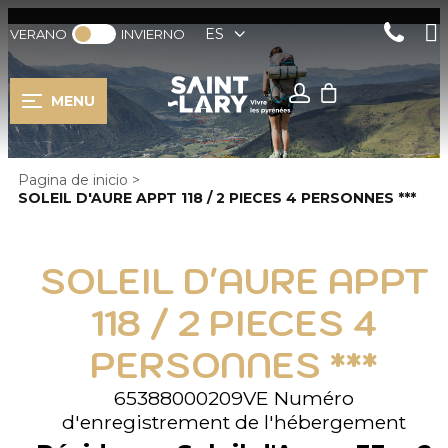
ES
VERANO
INVIERNO
MENU
Pagina de inicio
>
SOLEIL D'AURE APPT 118 / 2 PIECES 4 PERSONNES ***
SOLEIL D'AURE APPT
118 / 2 PIECES 4
PERSONNES ***
65388000209VE
Numéro
d'enregistrement de l'hébergement