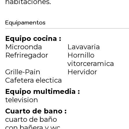
habitaciones
Equipamentos
Equipo cocina
:
Microonda
Lavavaria
Refriregador
Hornillo
vitorceramica
Grille-Pain
Hervidor
Cafetera electica
Equipo multimedia
:
television
Cuarto de bano
:
cuarto de baño
con bañera y wc