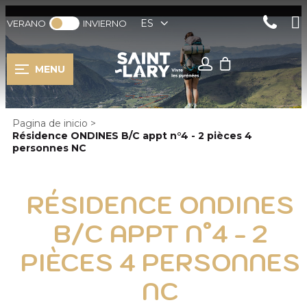
ES
VERANO
INVIERNO
MENU
Pagina de inicio
>
Résidence ONDINES B/C appt n°4 - 2 pièces 4
personnes NC
RÉSIDENCE ONDINES
B/C APPT N°4 - 2
PIÈCES 4 PERSONNES
NC