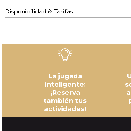
Disponibilidad & Tarifas
La jugada
U
inteligente:
s
¡Reserva
a
también tus
actividades!