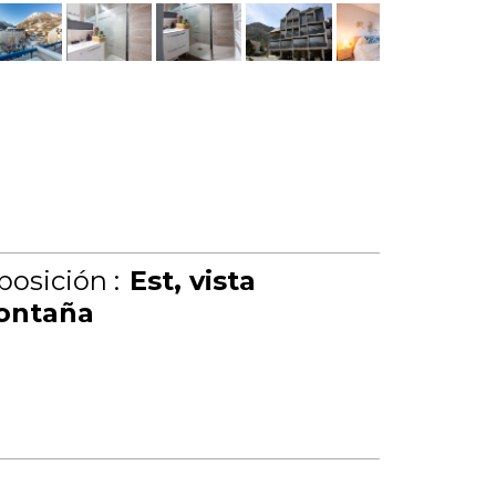
posición :
Est
vista
ontaña