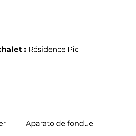
chalet
:
Résidence Pic
er
Aparato de fondue