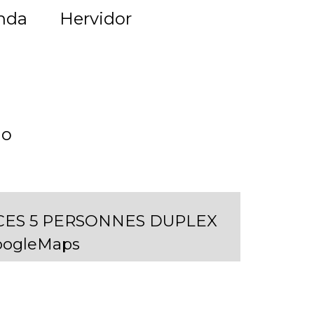
nda
Hervidor
lo
IECES 5 PERSONNES DUPLEX
oogleMaps