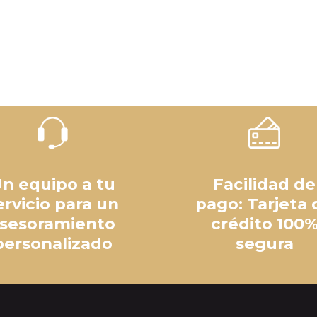
n equipo a tu
Facilidad de
ervicio para un
pago: Tarjeta 
sesoramiento
crédito 100
personalizado
segura