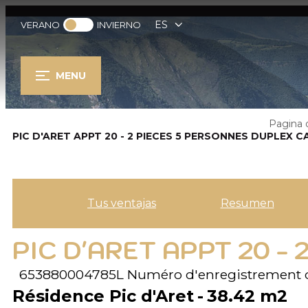
ES
VERANO
INVIERNO
MENU
Pagina d
PIC D'ARET APPT 20 - 2 PIECES 5 PERSONNES DUPLEX C
Tus ventajas
Resumen
PIC D'ARET APPT 20 -
653880004785L
Numéro d'enregistrement 
Résidence Pic d'Aret
38.42
m2