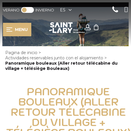
ES
VERANO
INVIERNO
MENU
Pagina de inicio
>
Actividades reservables junto con el alojamiento
>
Panoramique bouleaux (Aller retour télécabine du
village + télésiège Bouleaux)
PANORAMIQUE
BOULEAUX (ALLER
RETOUR TÉLÉCABINE
DU VILLAGE +