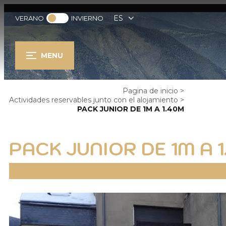
ES
VERANO
INVIERNO
MENU
Pagina de inicio
>
Actividades reservables junto con el alojamiento
>
PACK JUNIOR DE 1M A 1.40M
PACK JUNIOR DE 1M A 