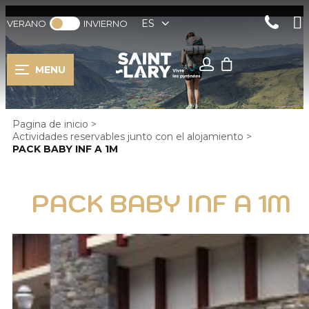
ES
VERANO
INVIERNO
MENU
Pagina de inicio
>
Actividades reservables junto con el alojamiento
>
PACK BABY INF A 1M
PACK BABY INF A 1M