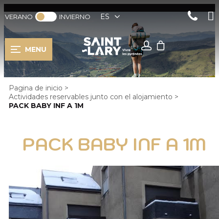
ES
VERANO
INVIERNO
MENU
Pagina de inicio
>
Actividades reservables junto con el alojamiento
>
PACK BABY INF A 1M
PACK BABY INF A 1M