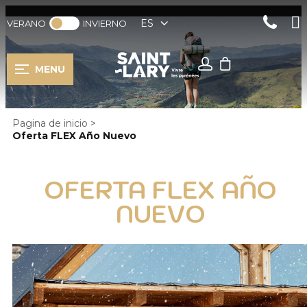
ES
VERANO
INVIERNO
MENU
Pagina de inicio
>
Oferta FLEX Año Nuevo
OFERTA FLEX AÑO
NUEVO