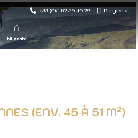
+33 (0)5 62 39 40 29
Preguntas
Mi cesta
ES (ENV. 45 À 51 M²)