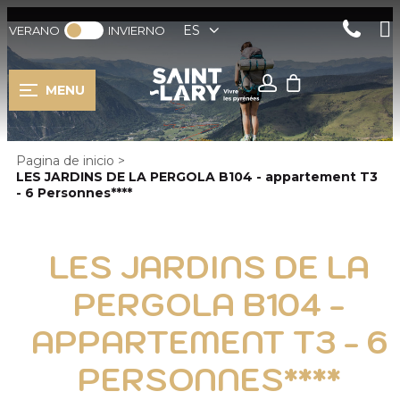
ES
VERANO
INVIERNO
MENU
Pagina de inicio
>
LES JARDINS DE LA PERGOLA B104 - appartement T3
- 6 Personnes****
LES JARDINS DE LA
PERGOLA B104 -
APPARTEMENT T3 - 6
PERSONNES****