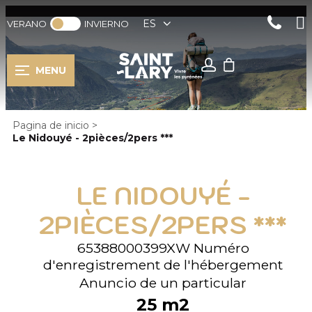
ES
VERANO
INVIERNO
MENU
Pagina de inicio
>
Le Nidouyé - 2pièces/2pers ***
LE NIDOUYÉ -
2PIÈCES/2PERS ***
65388000399XW
Numéro
d'enregistrement de l'hébergement
Anuncio de un particular
25
m2