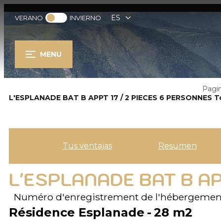
ES
VERANO
INVIERNO
MENU
Pagin
L'ESPLANADE BAT B APPT 17 / 2 PIECES 6 PERSONNES T
Tus ventajas
Resumen
L'ESPLANADE BAT B AP
Numéro d'enregistrement de l'hébergemen
Résidence Esplanade
28
m2