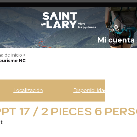
Mi cuenta
a de inicio
>
ourisme NC
Localización
Disponibilidad
PT 17 / 2 PIECES 6 PE
t