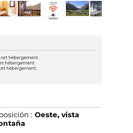
vec cet hébergement.
 cet hébergement.
e cet hébergement.
posición :
Oeste
vista
ontaña