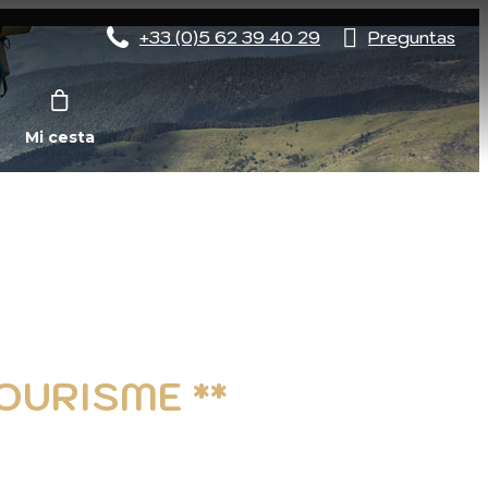
+33 (0)5 62 39 40 29
Preguntas
Mi cesta
TOURISME **