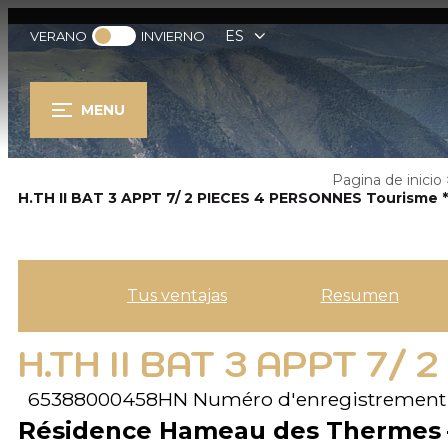
ES
VERANO
INVIERNO
MENU
Pagina de inicio
H.TH II BAT 3 APPT 7/ 2 PIECES 4 PERSONNES Tourisme *
Tus ventajas
Resumen
H.TH II BAT 3 APPT 7/
65388000458HN
Numéro d'enregistrement
Résidence Hameau des Thermes