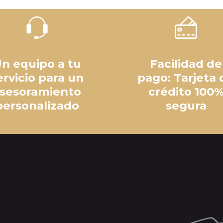
n equipo a tu
Facilidad de
ervicio para un
pago: Tarjeta 
sesoramiento
crédito 100
personalizado
segura