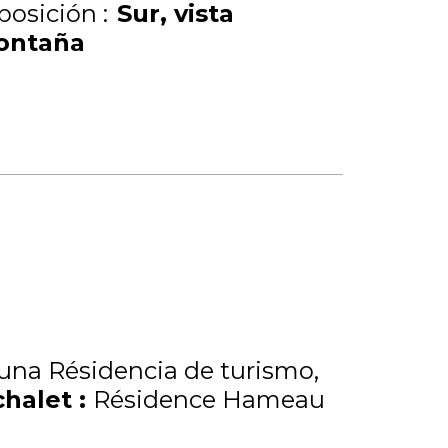
posición :
Sur
vista
ontaña
una Résidencia de turismo
chalet
:
Résidence Hameau