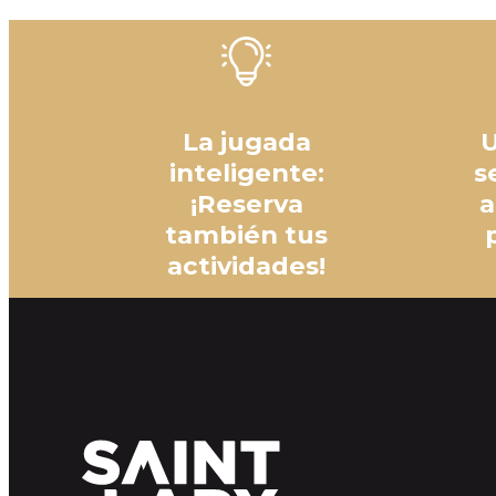
La jugada
U
inteligente:
s
¡Reserva
a
también tus
actividades!