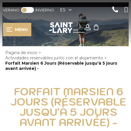
ES
VERANO
INVIERNO
MENU
Pagina de inicio
>
Actividades reservables junto con el alojamiento
>
Forfait Marsien 6 Jours (Réservable jusqu'à 5 jours
avant arrivée) -
FORFAIT MARSIEN 6
JOURS (RÉSERVABLE
JUSQU'À 5 JOURS
AVANT ARRIVÉE) -