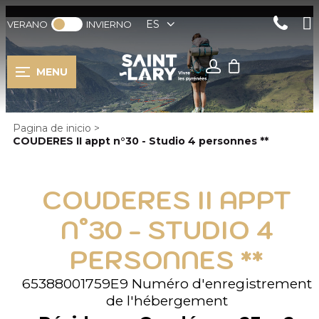
ES
VERANO
INVIERNO
MENU
Pagina de inicio
>
COUDERES II appt n°30 - Studio 4 personnes **
COUDERES II APPT
N°30 - STUDIO 4
PERSONNES **
65388001759E9
Numéro d'enregistrement
de l'hébergement