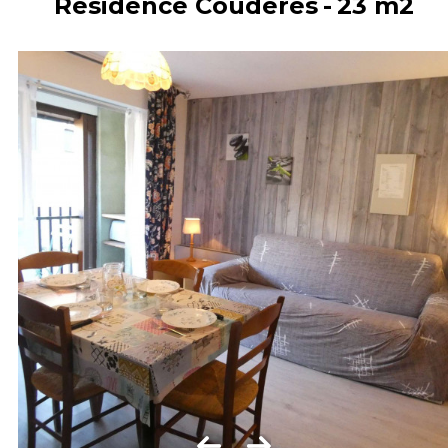
Résidence Coudéres
23
m2