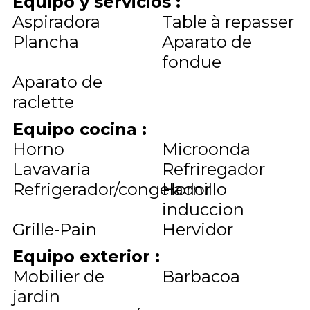
Equipo y servicios
:
Aspiradora
Table à repasser
Plancha
Aparato de
fondue
Aparato de
raclette
Equipo cocina
:
Horno
Microonda
Lavavaria
Refriregador
Refrigerador/congelador
Hornillo
induccion
Grille-Pain
Hervidor
Equipo exterior
:
Mobilier de
Barbacoa
jardin