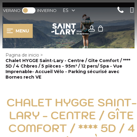
ES
VERANO
INVIERNO
MENU
Pagina de inicio
>
Chalet HYGGE Saint-Lary - Centre / Gîte Comfort / ****
5D / 4 Chbres / 5 pièces - 95m² / 12 pers/ Spa - Vue
Imprenable- Accueil Vélo - Parking sécurisé avec
Bornes rech VE
CHALET HYGGE SAINT-
LARY - CENTRE / GÎTE
COMFORT / **** 5D / 4