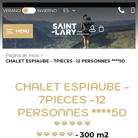
ES
VERANO
INVIERNO
MENU
Pagina de inicio
>
CHALET ESPIAUBE - 7PIECES -12 PERSONNES ****5D
CHALET ESPIAUBE -
7PIECES -12
PERSONNES ****5D
300
m2