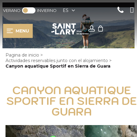
ES
VERANO
INVIERNO
MENU
Pagina de inicio
>
Actividades reservables junto con el alojamiento
>
Canyon aquatique Sportif en Sierra de Guara
CANYON AQUATIQUE
SPORTIF EN SIERRA DE
GUARA