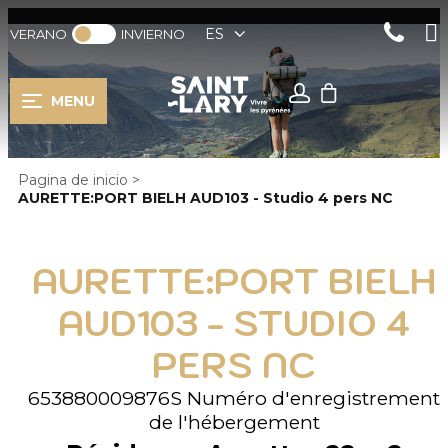
ES
VERANO
INVIERNO
MENU
Pagina de inicio
>
AURETTE:PORT BIELH AUD103 - Studio 4 pers NC
AURETTE:PORT BIELH
AUD103 - STUDIO 4
PERS NC
653880009876S
Numéro d'enregistrement
de l'hébergement