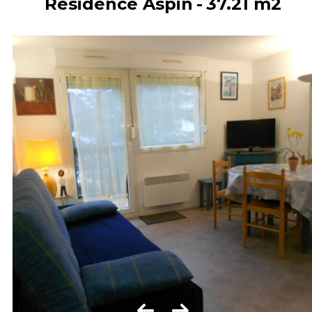
Résidence Aspin
37.21
m2