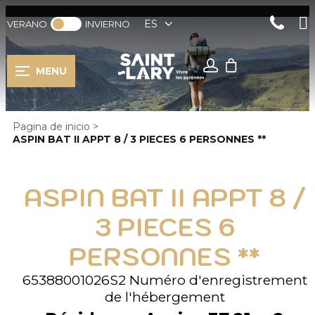
ES
VERANO
INVIERNO
MENU
Pagina de inicio
>
ASPIN BAT II APPT 8 / 3 PIECES 6 PERSONNES **
ASPIN BAT II APPT 8 /
3 PIECES 6
PERSONNES **
65388001026S2
Numéro d'enregistrement
de l'hébergement