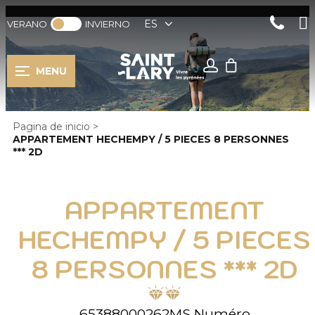
ES
VERANO
INVIERNO
MENU
Pagina de inicio
>
APPARTEMENT HECHEMPY / 5 PIECES 8 PERSONNES
*** 2D
APPARTEMENT
HECHEMPY / 5 PIECES
8 PERSONNES *** 2D
65388000262MS
Numéro