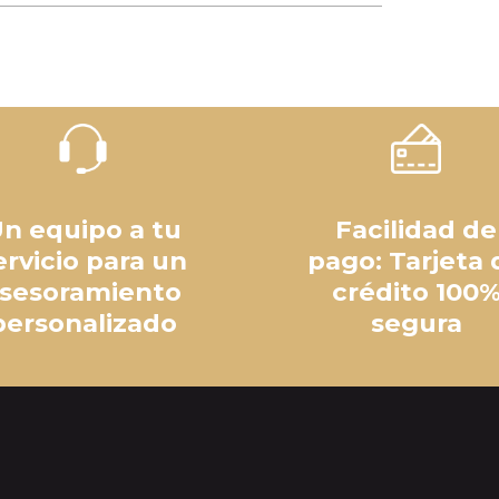
n equipo a tu
Facilidad de
ervicio para un
pago: Tarjeta 
sesoramiento
crédito 100
personalizado
segura