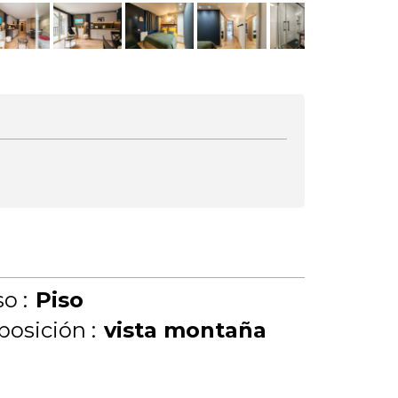
o :
Piso
posición :
vista montaña