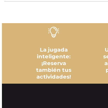
La jugada
U
inteligente:
s
¡Reserva
a
también tus
actividades!