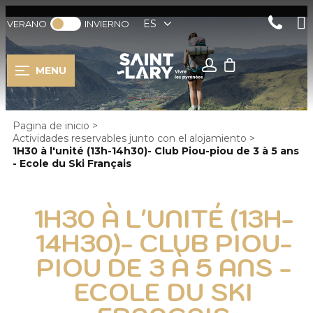
ES
VERANO
INVIERNO
MENU
Pagina de inicio
>
Actividades reservables junto con el alojamiento
>
1H30 à l'unité (13h-14h30)- Club Piou-piou de 3 à 5 ans
- Ecole du Ski Français
1H30 À L'UNITÉ (13H-
14H30)- CLUB PIOU-
PIOU DE 3 À 5 ANS -
ECOLE DU SKI