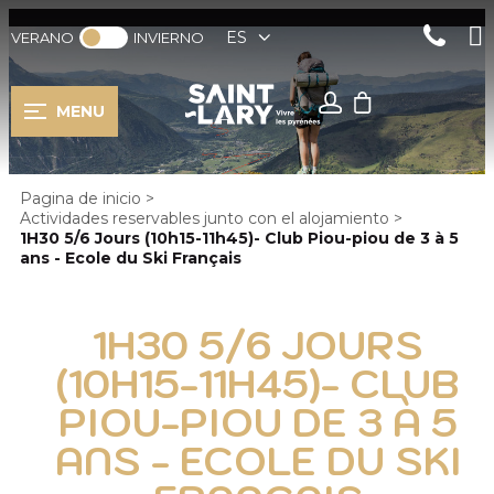
ES
VERANO
INVIERNO
MENU
Pagina de inicio
>
Actividades reservables junto con el alojamiento
>
1H30 5/6 Jours (10h15-11h45)- Club Piou-piou de 3 à 5
ans - Ecole du Ski Français
1H30 5/6 JOURS
(10H15-11H45)- CLUB
PIOU-PIOU DE 3 À 5
ANS - ECOLE DU SKI