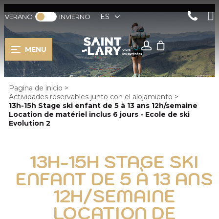
ES
VERANO
INVIERNO
MENU
Pagina de inicio
>
Actividades reservables junto con el alojamiento
>
13h-15h Stage ski enfant de 5 à 13 ans 12h/semaine
Location de matériel inclus 6 jours - Ecole de ski
Evolution 2
13H-15H STAGE SKI
ENFANT DE 5 À 13 ANS
12H/SEMAINE
LOCATION DE